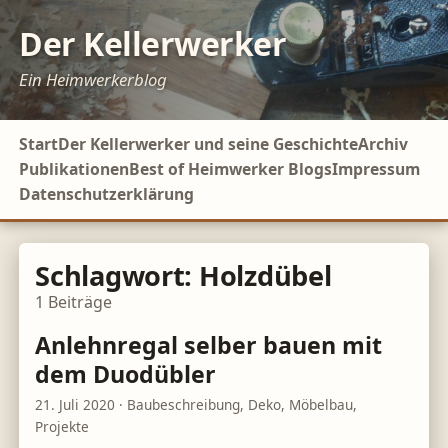
Der Kellerwerker
Ein Heimwerkerblog
Start
Der Kellerwerker und seine Geschichte
Archiv
Publikationen
Best of Heimwerker Blogs
Impressum
Datenschutzerklärung
Schlagwort:
Holzdübel
1
Beiträge
Anlehnregal selber bauen mit
dem Duodübler
21. Juli 2020
·
Baubeschreibung
,
Deko
,
Möbelbau
,
Projekte