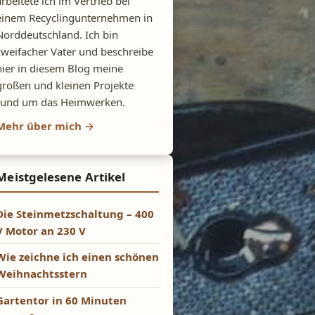
arbeitete ich im Vertrieb bei
einem Recyclingunternehmen in
Norddeutschland. Ich bin
zweifacher Vater und beschreibe
hier in diesem Blog meine
großen und kleinen Projekte
rund um das Heimwerken.
Mehr über mich →
Meistgelesene Artikel
Die Steinmetzschaltung – 400
V Motor an 230 V
Wie zeichne ich einen schönen
Weihnachtsstern
Gartentor in 60 Minuten