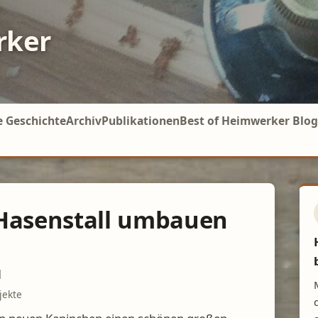
rker
e Geschichte
Archiv
Publikationen
Best of Heimwerker Blog
Hasenstall umbauen
u
jekte