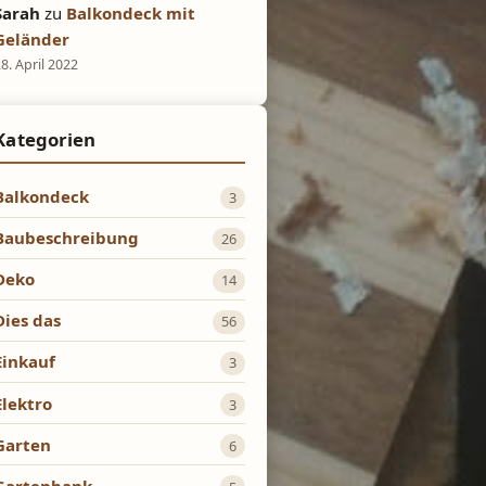
Sarah
zu
Balkondeck mit
Geländer
8. April 2022
Kategorien
Balkondeck
3
Baubeschreibung
26
Deko
14
Dies das
56
Einkauf
3
Elektro
3
Garten
6
Gartenbank