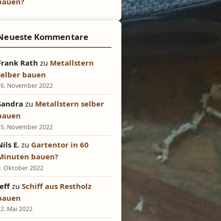
bauen?
Neueste Kommentare
Frank Rath
zu
Metallstern
selber bauen
16. November 2022
Sandra
zu
Metallstern selber
bauen
15. November 2022
Nils E.
zu
Gartentor in 60
Minuten bauen?
9. Oktober 2022
Jeff
zu
Schiff aus Restholz
bauen
22. Mai 2022