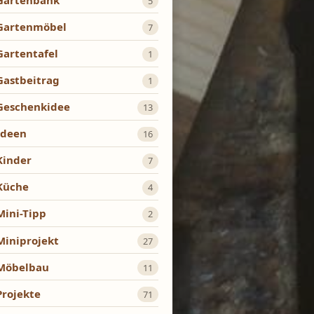
5
Gartenmöbel
7
Gartentafel
1
Gastbeitrag
1
Geschenkidee
13
Ideen
16
Kinder
7
Küche
4
Mini-Tipp
2
Miniprojekt
27
Möbelbau
11
Projekte
71