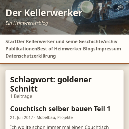
Der Kellerwerker
Ein Heimwerkerblog
Start
Der Kellerwerker und seine Geschichte
Archiv
Publikationen
Best of Heimwerker Blogs
Impressum
Datenschutzerklärung
Schlagwort:
goldener
Schnitt
1
Beiträge
Couchtisch selber bauen Teil 1
21. Juli 2017
·
Möbelbau
,
Projekte
Ich wollte schon immer mal einen Couchtisch